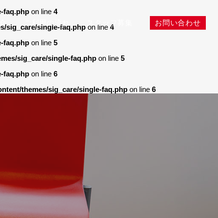
e-faq.php
on line
4
介
ご利用の流れ
スタッフ募集
お問い合わせ
s/sig_care/single-faq.php
on line
4
e-faq.php
on line
5
emes/sig_care/single-faq.php
on line
5
e-faq.php
on line
6
ontent/themes/sig_care/single-faq.php
on line
6