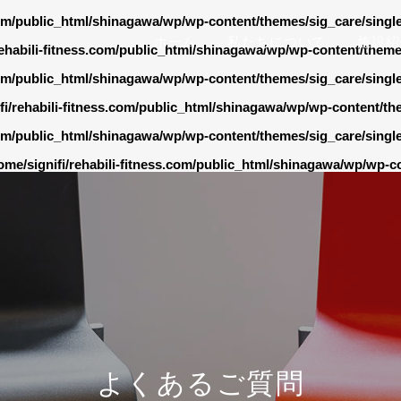
.com/public_html/shinagawa/wp/wp-content/themes/sig_care/singl
ホーム
私たちについて
施設紹
rehabili-fitness.com/public_html/shinagawa/wp/wp-content/theme
.com/public_html/shinagawa/wp/wp-content/themes/sig_care/singl
fi/rehabili-fitness.com/public_html/shinagawa/wp/wp-content/th
.com/public_html/shinagawa/wp/wp-content/themes/sig_care/singl
ome/signifi/rehabili-fitness.com/public_html/shinagawa/wp/wp-c
よくあるご質問