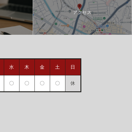
アクセス
水
木
金
土
日
〇
〇
〇
〇
休