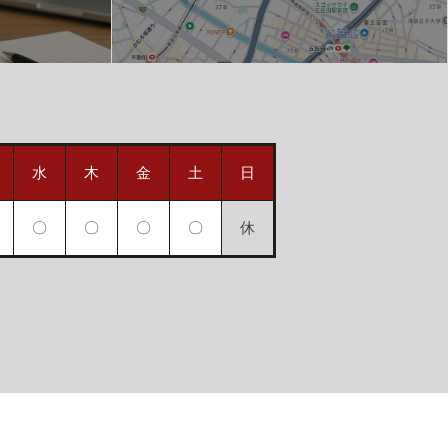
水
木
金
土
日
〇
〇
〇
〇
休