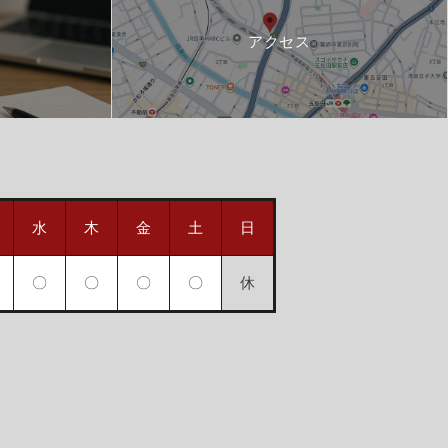
アクセス
水
木
金
土
日
〇
〇
〇
〇
休