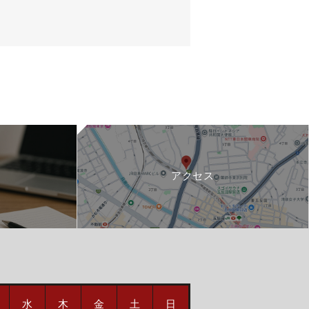
アクセス
水
木
金
土
日