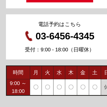
電話予約はこちら
03-6456-4345
受付：9:00 - 18:00（日曜休）
時間
月
火
水
木
金
土
9:00 ～
〇
〇
〇
〇
〇
〇
18:00